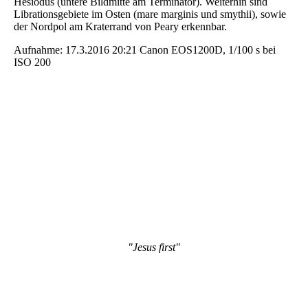
Hesiodus (untere Bildmitte am Terminator). Weiterhin sind
Librationsgebiete im Osten (mare marginis und smythii), sowie
der Nordpol am Kraterrand von Peary erkennbar.
Aufnahme: 17.3.2016 20:21 Canon EOS1200D, 1/100 s bei
ISO 200
"Jesus first"