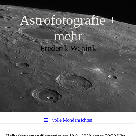
Astrofotografie +
mehr
Frederik Wanink
volle Mondansichten